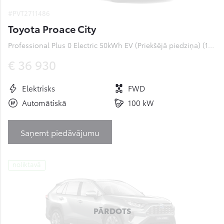
#PVT2711486
Toyota Proace City
Professional Plus 0 Electric 50kWh EV (Priekšējā piedziņa) (100 kW)
€ 36 930
Elektrisks
FWD
Automātiskā
100 kW
Saņemt piedāvājumu
noliktavā
PĀRDOTS