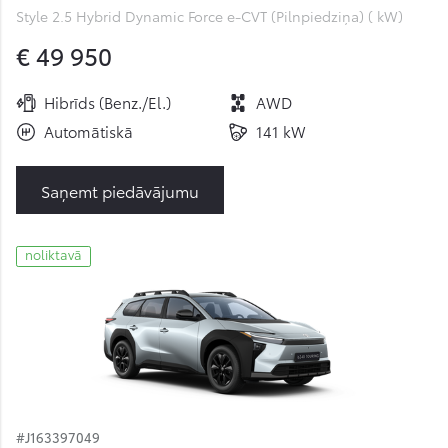
Style 2.5 Hybrid Dynamic Force e-CVT (Pilnpiedziņa) ( kW)
€ 49 950
Hibrīds (Benz./El.)
AWD
Automātiskā
141 kW
Saņemt piedāvājumu
noliktavā
#J163397049