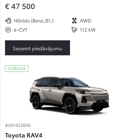
€ 47 500
Hibrīds (Benz./El.)
AWD
e-CVT
112 kW
Saņemt piedāvājumu
noliktavā
#J161422650
Toyota RAV4