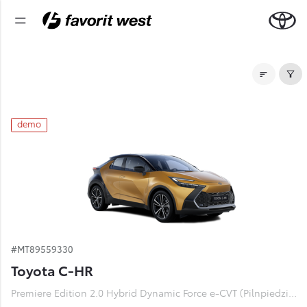
Noliktavas automašīnas
demo
#MT89559330
Toyota C-HR
Premiere Edition 2.0 Hybrid Dynamic Force e-CVT (Pilnpiedziņa) (112 kW)