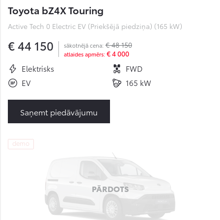
Toyota bZ4X Touring
Active Tech 0 Electric EV (Priekšējā piedziņa) (165 kW)
€ 44 150
€ 48 150
sākotnējā cena:
€ 4 000
atlaides apmērs:
Elektrisks
FWD
EV
165 kW
Saņemt piedāvājumu
demo
PĀRDOTS