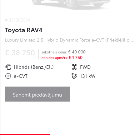
#J151365594
Toyota RAV4
Luxury Limited 2.5 Hybrid Dynamic Force e-CVT (Priekšējā piedziņa) (131 kW)
€ 38 250
€ 40 000
sākotnējā cena:
€ 1 750
atlaides apmērs:
Hibrīds (Benz./El.)
FWD
e-CVT
131 kW
Saņemt piedāvājumu