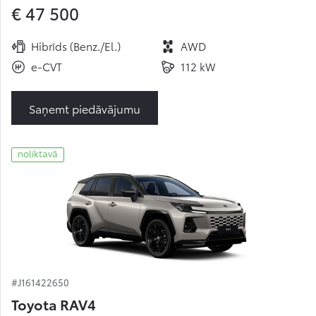
€ 47 500
Hibrīds (Benz./El.)
AWD
e-CVT
112 kW
Saņemt piedāvājumu
noliktavā
#J161422650
Toyota RAV4