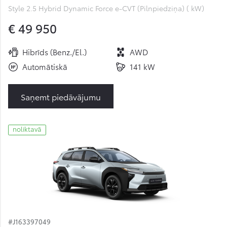
Style 2.5 Hybrid Dynamic Force e-CVT (Pilnpiedziņa) ( kW)
€ 49 950
Hibrīds (Benz./El.)
AWD
Automātiskā
141 kW
Saņemt piedāvājumu
noliktavā
#J163397049