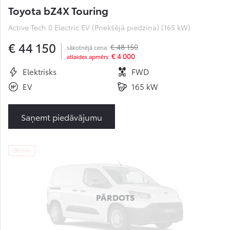
Toyota bZ4X Touring
Active Tech 0 Electric EV (Priekšējā piedziņa) (165 kW)
€ 44 150
€ 48 150
sākotnējā cena:
€ 4 000
atlaides apmērs:
Elektrisks
FWD
EV
165 kW
Saņemt piedāvājumu
demo
PĀRDOTS