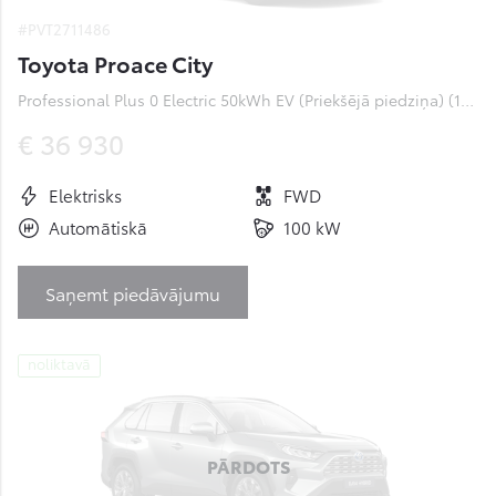
#PVT2711486
Toyota Proace City
Professional Plus 0 Electric 50kWh EV (Priekšējā piedziņa) (100 kW)
€ 36 930
Elektrisks
FWD
Automātiskā
100 kW
Saņemt piedāvājumu
noliktavā
PĀRDOTS