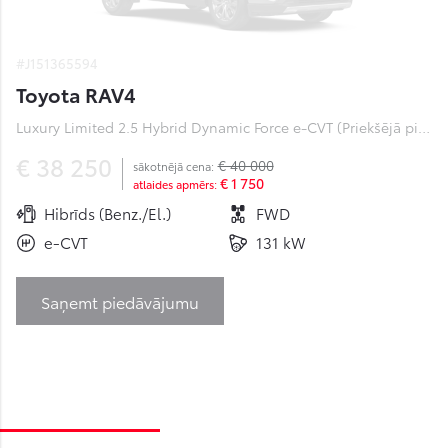
#J151365594
Toyota RAV4
Luxury Limited 2.5 Hybrid Dynamic Force e-CVT (Priekšējā piedziņa) (131 kW)
€ 38 250
€ 40 000
sākotnējā cena:
€ 1 750
atlaides apmērs:
Hibrīds (Benz./El.)
FWD
e-CVT
131 kW
Saņemt piedāvājumu