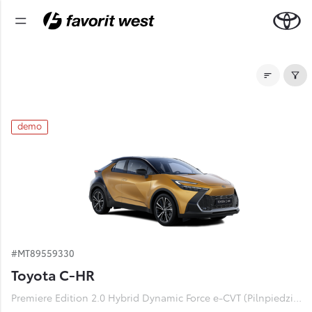
Noliktavas automašīnas
demo
#MT89559330
Toyota C-HR
Premiere Edition 2.0 Hybrid Dynamic Force e-CVT (Pilnpiedziņa) (112 kW)