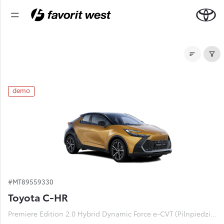
Noliktavas automašīnas
demo
#MT89559330
Toyota C-HR
Premiere Edition 2.0 Hybrid Dynamic Force e-CVT (Pilnpiedziņa) (112 kW)