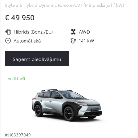
Style 2.5 Hybrid Dynamic Force e-CVT (Pilnpiedziņa) ( kW)
€ 49 950
Hibrīds (Benz./El.)
AWD
Automātiskā
141 kW
Saņemt piedāvājumu
noliktavā
#J163397049