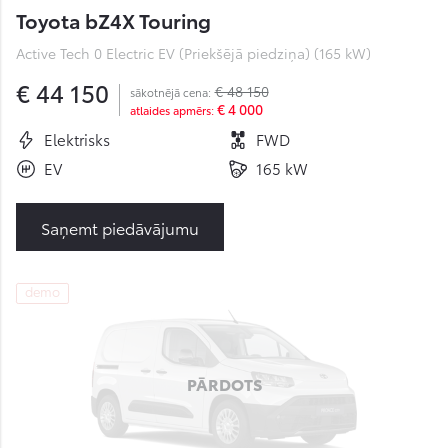
Toyota bZ4X Touring
Active Tech 0 Electric EV (Priekšējā piedziņa) (165 kW)
€ 44 150
€ 48 150
sākotnējā cena:
€ 4 000
atlaides apmērs:
Elektrisks
FWD
EV
165 kW
Saņemt piedāvājumu
demo
PĀRDOTS