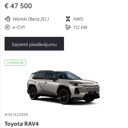
€ 47 500
Hibrīds (Benz./El.)
AWD
e-CVT
112 kW
Saņemt piedāvājumu
noliktavā
#J161422650
Toyota RAV4