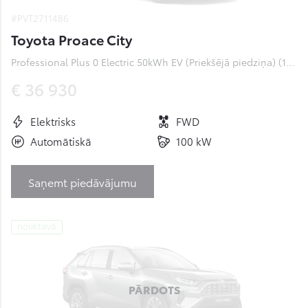
#PVT2711486
Toyota Proace City
Professional Plus 0 Electric 50kWh EV (Priekšējā piedziņa) (100 kW)
€ 36 930
Elektrisks
FWD
Automātiskā
100 kW
Saņemt piedāvājumu
noliktavā
PĀRDOTS