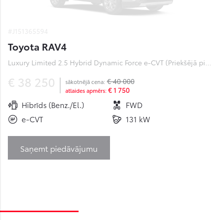
#J151365594
Toyota RAV4
Luxury Limited 2.5 Hybrid Dynamic Force e-CVT (Priekšējā piedziņa) (131 kW)
€ 38 250
€ 40 000
sākotnējā cena:
€ 1 750
atlaides apmērs:
Hibrīds (Benz./El.)
FWD
e-CVT
131 kW
Saņemt piedāvājumu