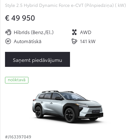
Style 2.5 Hybrid Dynamic Force e-CVT (Pilnpiedziņa) ( kW)
€ 49 950
Hibrīds (Benz./El.)
AWD
Automātiskā
141 kW
Saņemt piedāvājumu
noliktavā
#J163397049