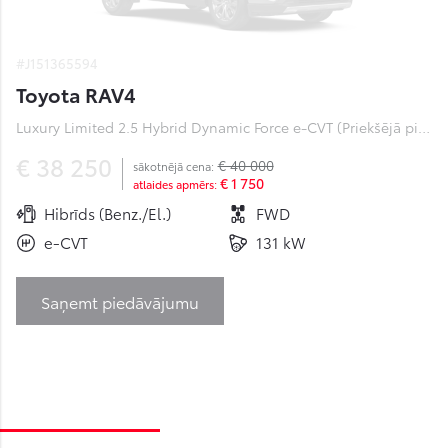
#J151365594
Toyota RAV4
Luxury Limited 2.5 Hybrid Dynamic Force e-CVT (Priekšējā piedziņa) (131 kW)
€ 38 250
€ 40 000
sākotnējā cena:
€ 1 750
atlaides apmērs:
Hibrīds (Benz./El.)
FWD
e-CVT
131 kW
Saņemt piedāvājumu