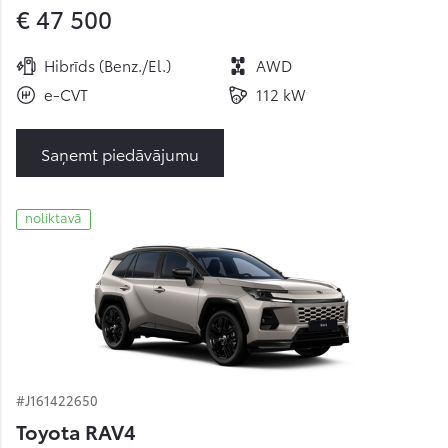
€ 47 500
Hibrīds (Benz./El.)
AWD
e-CVT
112 kW
Saņemt piedāvājumu
noliktavā
#J161422650
Toyota RAV4