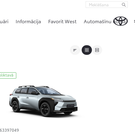
uāri
Informācija
Favorit West
Automašīnu noma
oliktavā
163397049