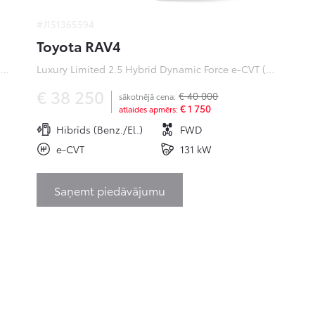
#J151365594
Toyota RAV4
ofessional Plus 0 Electric 50kWh EV (Priekšējā piedziņa) (100 kW)
Luxury Limited 2.5 Hybrid Dynamic Force e-CVT (Priekšējā piedziņa) (131 kW)
€ 38 250
€ 40 000
sākotnējā cena:
€ 1 750
atlaides apmērs:
Hibrīds (Benz./El.)
FWD
e-CVT
131 kW
Saņemt piedāvājumu