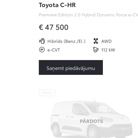
Toyota C-HR
€ 47 500
Hibrīds (Benz./El.)
AWD
e-CVT
112 kW
Saņemt piedāvājumu
demo
PĀRDOTS