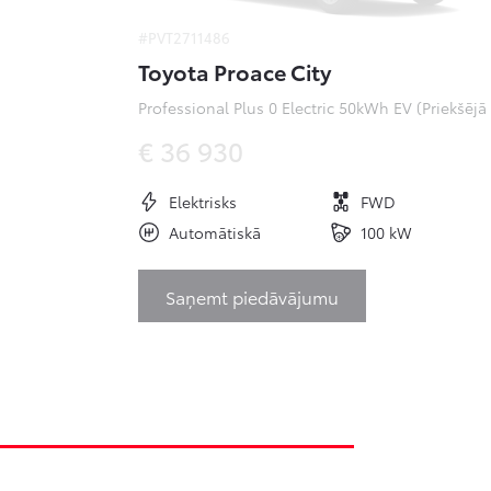
#PVT2711486
Toyota Proace City
Pr
€ 36 930
Elektrisks
FWD
Automātiskā
100 kW
Saņemt piedāvājumu