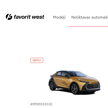
Modeļi
Noliktavas automaš
Noliktavas automašīnas
demo
#MT89559330