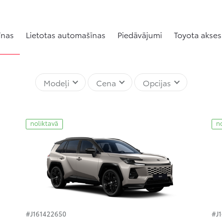
īnas
Lietotas automašīnas
Piedāvājumi
Toyota akses
Modeļi
Cena
Opcijas
noliktavā
n
#J161422650
#J