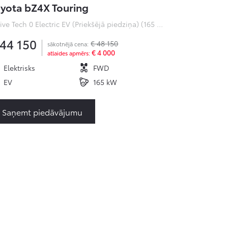
yota bZ4X Touring
Active Tech 0 Electric EV (Priekšējā piedziņa) (165 kW)
 44 150
€ 48 150
sākotnējā cena:
€ 4 000
atlaides apmērs:
Elektrisks
FWD
EV
165 kW
Saņemt piedāvājumu