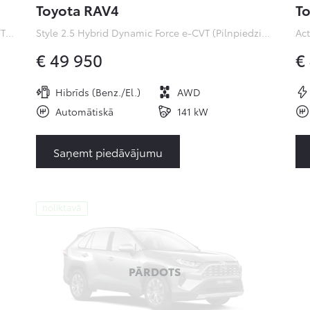
Toyota RAV4
To
Premiere Edition 2.0 Hybrid Dynamic Force e-CVT (Pilnpiedziņa) (112 kW)
Style 2.5 Hybrid Dynamic Force e-CVT (Pilnpiedziņa) ( kW)
€ 49 950
€
Hibrīds (Benz./El.)
AWD
Automātiskā
141 kW
Saņemt piedāvājumu
noliktavā
PĀRDOTS