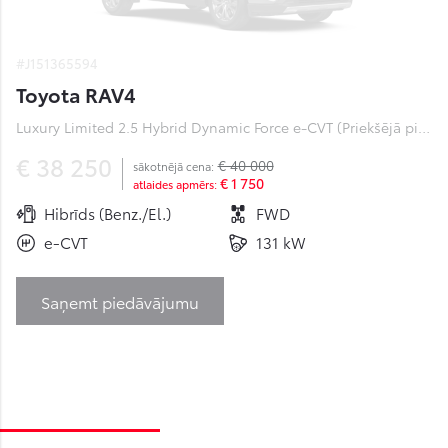
#J151365594
Toyota RAV4
Luxury Limited 2.5 Hybrid Dynamic Force e-CVT (Priekšējā piedziņa) (131 kW)
€ 38 250
€ 40 000
sākotnējā cena:
€ 1 750
atlaides apmērs:
Hibrīds (Benz./El.)
FWD
e-CVT
131 kW
Saņemt piedāvājumu