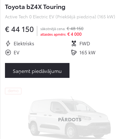
Toyota bZ4X Touring
Active Tech 0 Electric EV (Priekšējā piedziņa) (165 kW)
€ 44 150
€ 48 150
sākotnējā cena:
€ 4 000
atlaides apmērs:
Elektrisks
FWD
EV
165 kW
Saņemt piedāvājumu
demo
PĀRDOTS