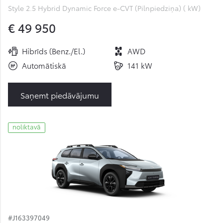
Style 2.5 Hybrid Dynamic Force e-CVT (Pilnpiedziņa) ( kW)
€ 49 950
Hibrīds (Benz./El.)
AWD
Automātiskā
141 kW
Saņemt piedāvājumu
noliktavā
#J163397049