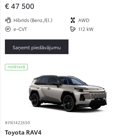
€ 47 500
Hibrīds (Benz./El.)
AWD
e-CVT
112 kW
Saņemt piedāvājumu
noliktavā
#J161422650
Toyota RAV4