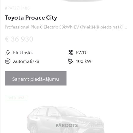
#PVT2711486
Toyota Proace City
Professional Plus 0 Electric 50kWh EV (Priekšējā piedziņa) (100 kW)
€ 36 930
Elektrisks
FWD
Automātiskā
100 kW
Saņemt piedāvājumu
noliktavā
PĀRDOTS