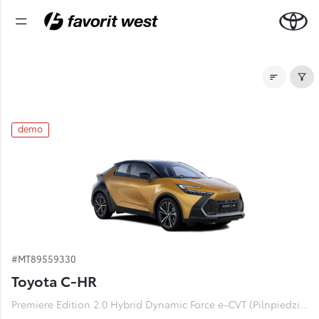
Noliktavas automašīnas
demo
#MT89559330
Toyota C-HR
Premiere Edition 2.0 Hybrid Dynamic Force e-CVT (Pilnpiedziņa) (112 kW)