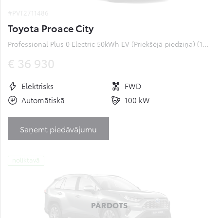
#PVT2711486
Toyota Proace City
Professional Plus 0 Electric 50kWh EV (Priekšējā piedziņa) (100 kW)
€ 36 930
Elektrisks
FWD
Automātiskā
100 kW
Saņemt piedāvājumu
noliktavā
PĀRDOTS