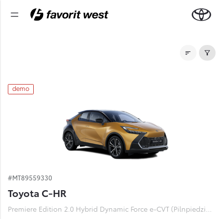
Noliktavas automašīnas
demo
#MT89559330
Toyota C-HR
Premiere Edition 2.0 Hybrid Dynamic Force e-CVT (Pilnpiedziņa) (112 kW)