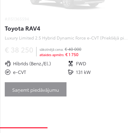
#J151365594
Toyota RAV4
Luxury Limited 2.5 Hybrid Dynamic Force e-CVT (Priekšējā piedziņa) (131 kW)
€ 38 250
€ 40 000
sākotnējā cena:
€ 1 750
atlaides apmērs:
Hibrīds (Benz./El.)
FWD
e-CVT
131 kW
Saņemt piedāvājumu