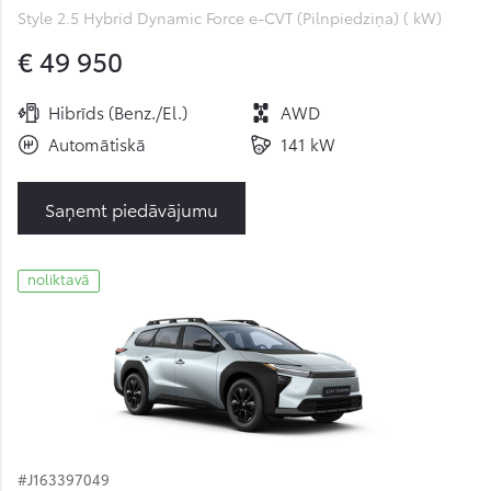
Style 2.5 Hybrid Dynamic Force e-CVT (Pilnpiedziņa) ( kW)
€ 49 950
Hibrīds (Benz./El.)
AWD
Automātiskā
141 kW
Saņemt piedāvājumu
noliktavā
#J163397049