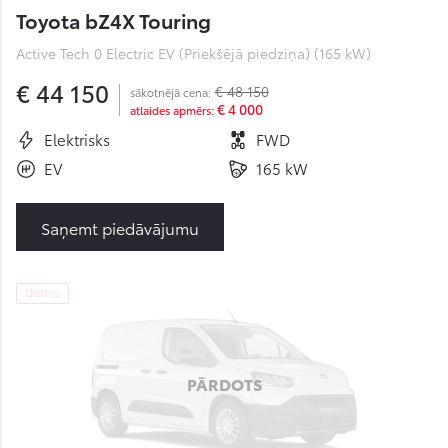
Toyota bZ4X Touring
Active Tech 0 Electric EV (Priekšējā piedziņa) (165 kW)
€ 44 150
€ 48 150
sākotnējā cena:
€ 4 000
atlaides apmērs:
Elektrisks
FWD
EV
165 kW
Saņemt piedāvājumu
demo
PĀRDOTS