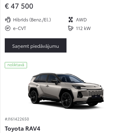
€ 47 500
Hibrīds (Benz./El.)
AWD
e-CVT
112 kW
Saņemt piedāvājumu
noliktavā
#J161422650
Toyota RAV4