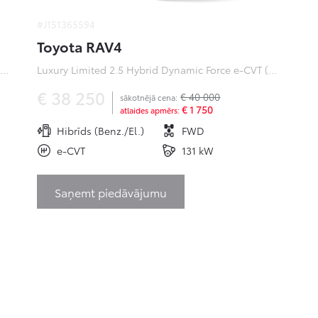
#J151365594
Toyota RAV4
ofessional Plus 0 Electric 50kWh EV (Priekšējā piedziņa) (100 kW)
Luxury Limited 2.5 Hybrid Dynamic Force e-CVT (Priekšējā piedziņa) (131 kW)
€ 38 250
€ 40 000
sākotnējā cena:
€ 1 750
atlaides apmērs:
Hibrīds (Benz./El.)
FWD
e-CVT
131 kW
Saņemt piedāvājumu