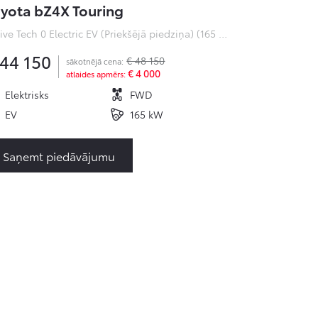
yota bZ4X Touring
Active Tech 0 Electric EV (Priekšējā piedziņa) (165 kW)
 44 150
€ 48 150
sākotnējā cena:
€ 4 000
atlaides apmērs:
Elektrisks
FWD
EV
165 kW
Saņemt piedāvājumu