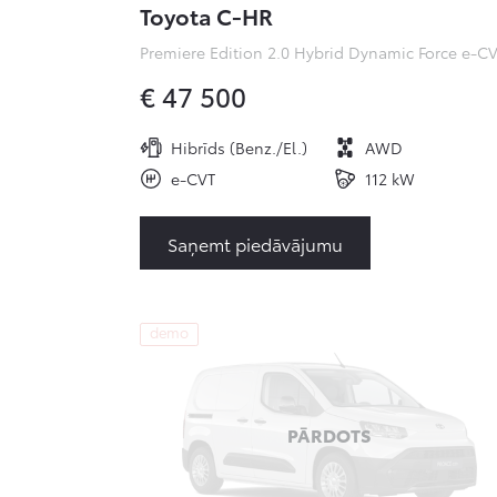
Toyota C-HR
€ 47 500
Hibrīds (Benz./El.)
AWD
e-CVT
112 kW
Saņemt piedāvājumu
demo
PĀRDOTS