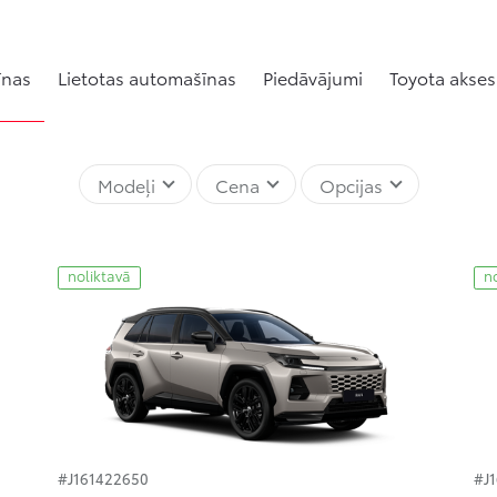
īnas
Lietotas automašīnas
Piedāvājumi
Toyota akses
Modeļi
Cena
Opcijas
noliktavā
n
#J161422650
#J