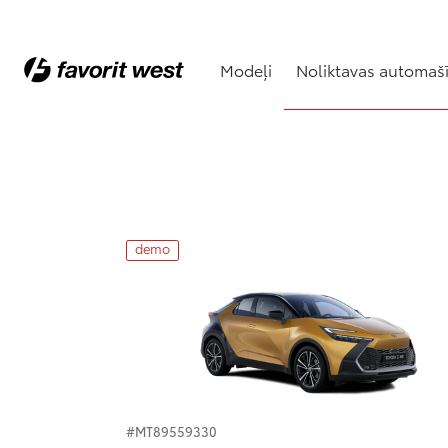
Modeļi
Noliktavas automaš
Noliktavas automašīnas
demo
#MT89559330