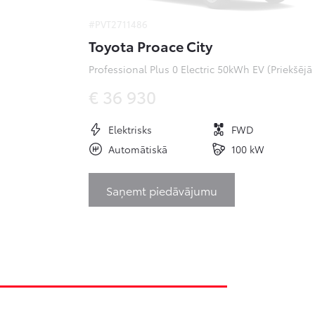
#PVT2711486
Toyota Proace City
Pr
€ 36 930
Elektrisks
FWD
Automātiskā
100 kW
Saņemt piedāvājumu