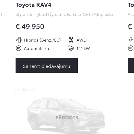
Toyota RAV4
To
Premiere Edition 2.0 Hybrid Dynamic Force e-CVT (Pilnpiedziņa) (112 kW)
Style 2.5 Hybrid Dynamic Force e-CVT (Pilnpiedziņa) ( kW)
€ 49 950
€
Hibrīds (Benz./El.)
AWD
Automātiskā
141 kW
Saņemt piedāvājumu
noliktavā
PĀRDOTS