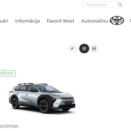
uāri
Informācija
Favorit West
Automašīnu noma
oliktavā
163397049