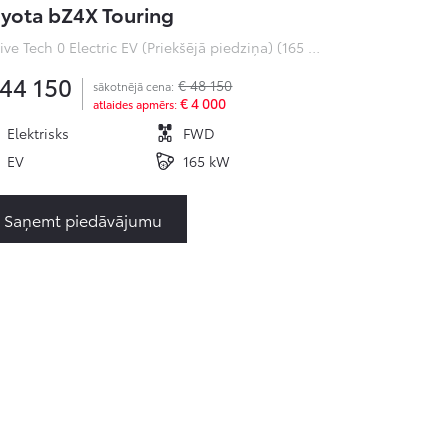
yota bZ4X Touring
Active Tech 0 Electric EV (Priekšējā piedziņa) (165 kW)
 44 150
€ 48 150
sākotnējā cena:
€ 4 000
atlaides apmērs:
Elektrisks
FWD
EV
165 kW
Saņemt piedāvājumu