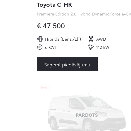
Toyota C-HR
€ 47 500
Hibrīds (Benz./El.)
AWD
e-CVT
112 kW
Saņemt piedāvājumu
demo
PĀRDOTS