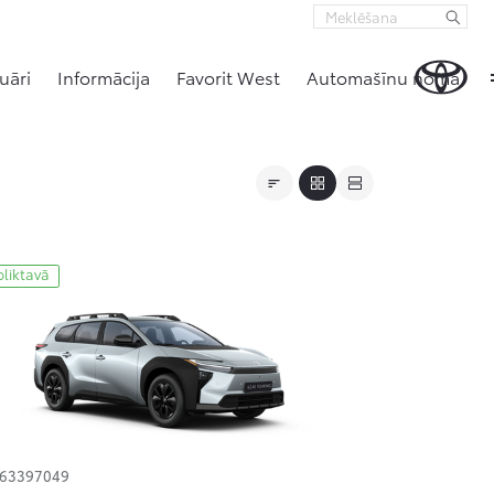
uāri
Informācija
Favorit West
Automašīnu noma
oliktavā
163397049