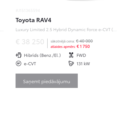
#J151365594
Toyota RAV4
ofessional Plus 0 Electric 50kWh EV (Priekšējā piedziņa) (100 kW)
Luxury Limited 2.5 Hybrid Dynamic Force e-CVT (Priekšējā piedziņa) (131 kW)
€ 38 250
€ 40 000
sākotnējā cena:
€ 1 750
atlaides apmērs:
Hibrīds (Benz./El.)
FWD
e-CVT
131 kW
Saņemt piedāvājumu