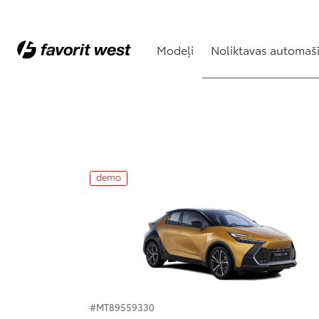
Modeļi
Noliktavas automaš
Noliktavas automašīnas
demo
#MT89559330