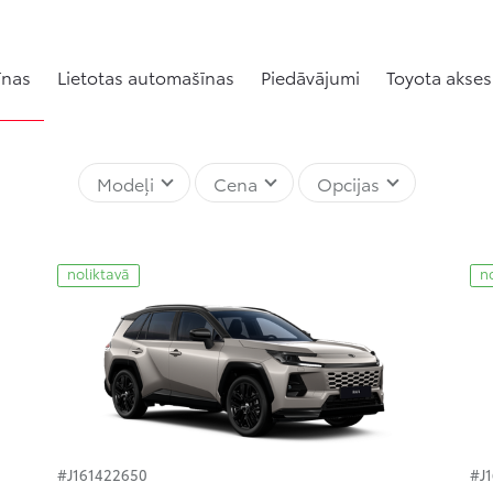
īnas
Lietotas automašīnas
Piedāvājumi
Toyota akses
Modeļi
Cena
Opcijas
noliktavā
n
#J161422650
#J