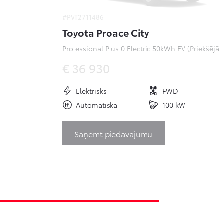
#PVT2711486
Toyota Proace City
Pr
€ 36 930
Elektrisks
FWD
Automātiskā
100 kW
Saņemt piedāvājumu