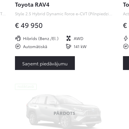
Toyota RAV4
To
Premiere Edition 2.0 Hybrid Dynamic Force e-CVT (Pilnpiedziņa) (112 kW)
Style 2.5 Hybrid Dynamic Force e-CVT (Pilnpiedziņa) ( kW)
€ 49 950
€
Hibrīds (Benz./El.)
AWD
Automātiskā
141 kW
Saņemt piedāvājumu
noliktavā
PĀRDOTS