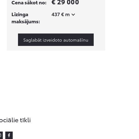
€ 29 000
Cena sākot no:
Līzinga
437 € m
maksājums:
Saglabāt izveidoto automašīnu
ociālie tīkli
Instagram
Facebook