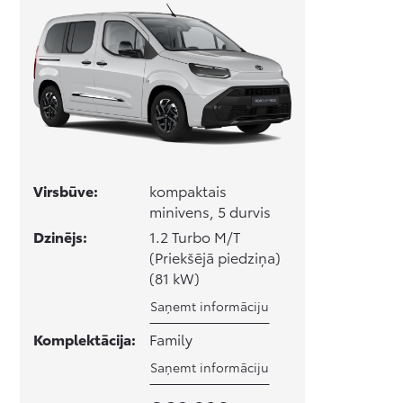
Virsbūve:
kompaktais
minivens, 5 durvis
Dzinējs:
1.2 Turbo M/T
(Priekšējā piedziņa)
(81 kW)
Saņemt informāciju
Komplektācija:
Family
Saņemt informāciju