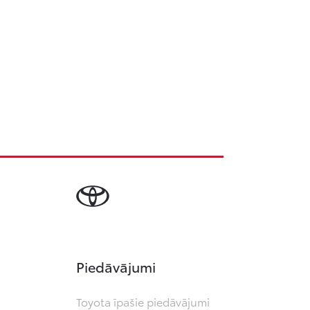
Piedāvājumi
Toyota īpašie piedāvājumi