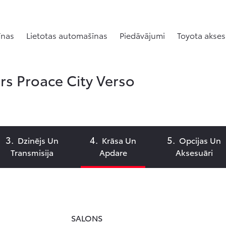
īnas
Lietotas automašīnas
Piedāvājumi
Toyota akses
s Proace City Verso
Dzinējs Un
Krāsa Un
Opcijas Un
Transmisija
Apdare
Aksesuāri
SALONS