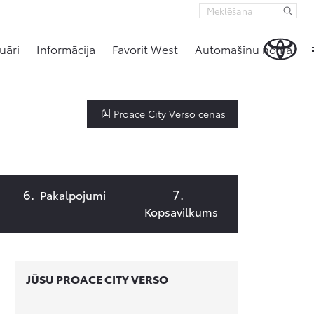
uāri
Informācija
Favorit West
Automašīnu noma
Proace City Verso cenas
Pakalpojumi
Kopsavilkums
JŪSU PROACE CITY VERSO