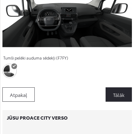
Tumši pelēki auduma sēdekļi (F7FY)
Atpakaļ
Tālāk
JŪSU PROACE CITY VERSO