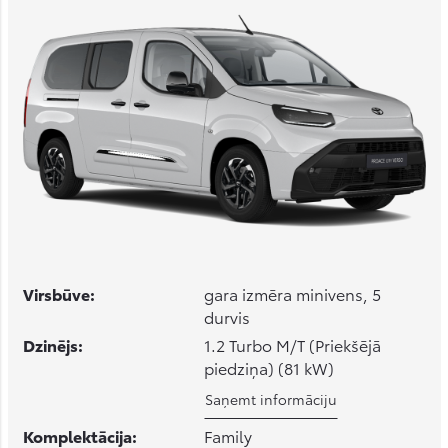
Virsbūve:
gara izmēra minivens, 5
durvis
Dzinējs:
1.2 Turbo M/T (Priekšējā
piedziņa) (81 kW)
Saņemt informāciju
Komplektācija:
Family