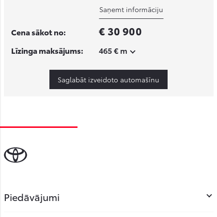
Saņemt informāciju
€ 30 900
Cena sākot no:
Līzinga maksājums:
465 € m
Saglabāt izveidoto automašīnu
Piedāvājumi