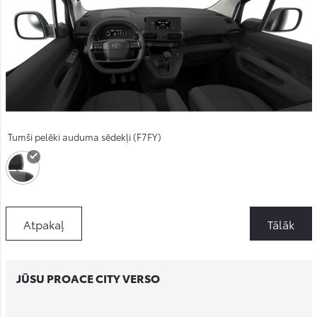
Tumši pelēki auduma sēdekļi (F7FY)
Atpakaļ
Tālāk
JŪSU PROACE CITY VERSO