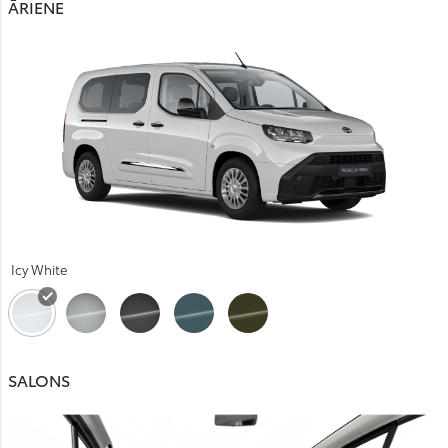
ĀRIENE
Icy White
SALONS