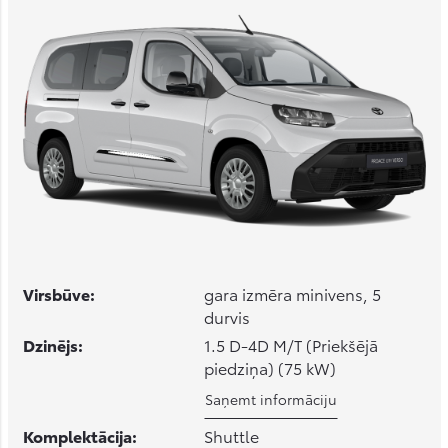
Virsbūve:
gara izmēra minivens, 5
durvis
Dzinējs:
1.5 D-4D M/T (Priekšējā
piedziņa) (75 kW)
Saņemt informāciju
Komplektācija:
Shuttle