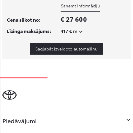
Saņemt informāciju
€ 27 600
Cena sākot no:
Līzinga maksājums:
417 € m
Saglabāt izveidoto automašīnu
Piedāvājumi