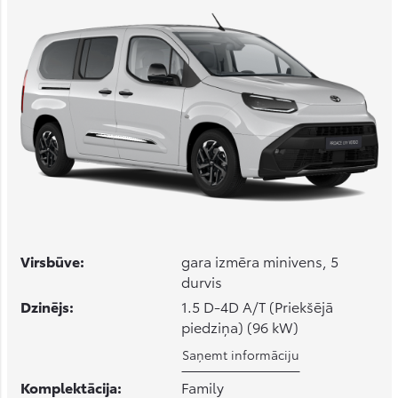
Virsbūve:
gara izmēra minivens, 5
durvis
Dzinējs:
1.5 D-4D A/T (Priekšējā
piedziņa) (96 kW)
Saņemt informāciju
Komplektācija:
Family