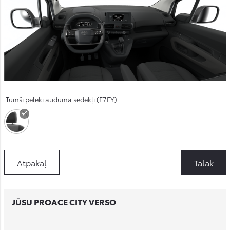
Tumši pelēki auduma sēdekļi (F7FY)
Atpakaļ
Tālāk
JŪSU PROACE CITY VERSO