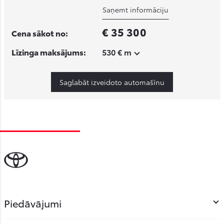
Saņemt informāciju
€ 35 300
Cena sākot no:
Līzinga maksājums:
530 € m
Saglabāt izveidoto automašīnu
Piedāvājumi