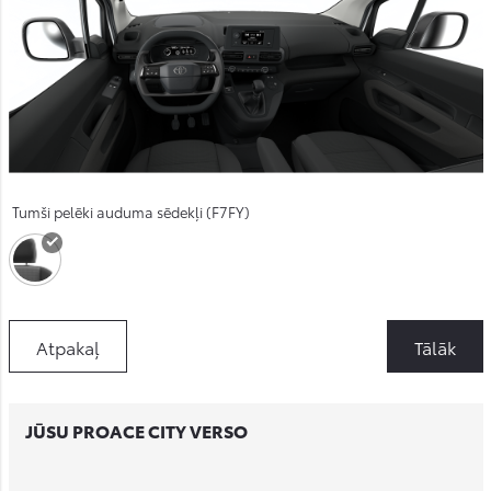
Tumši pelēki auduma sēdekļi (F7FY)
Atpakaļ
Tālāk
JŪSU PROACE CITY VERSO