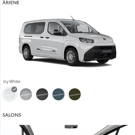
ĀRIENE
Icy White
SALONS