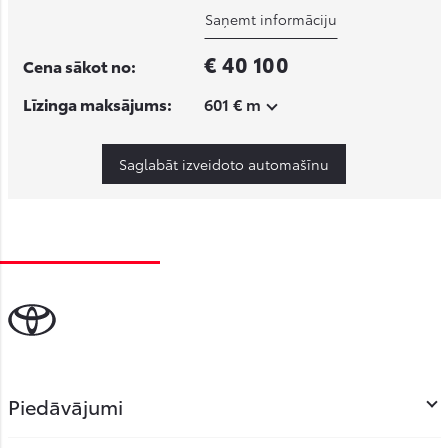
Saņemt informāciju
€ 40 100
Cena sākot no:
Līzinga maksājums:
601 € m
Saglabāt izveidoto automašīnu
Piedāvājumi